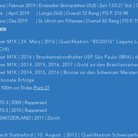
tanz | Februar 2019 | Einsiedler Skimarathon (SUI) | Zeit 1:03.27 Std. | 
int | April 2019 | Langis (SUI) | Overall 52 Rang | FIS P. 276.98
tanz | Dez 2019 | St. Ulrich am Pillersee | Overall 82 Rang | FIS P. 1
ate
ner M1X | 24. März | 2016 | Qualifikation "RIO2016"
Laguna L
CHI)
ner M1X |
2016 | Streckenrekordhalter USP São Paulo (BRA) | 
er M1X | 2014, 2015, 2016, 2017 | Gold an den Brasilianische
er M1X | 2014, 2015, 2016 | Bronze an den Schweizer Meister
tionale Erfolge
 500m on Slides
Platz 27
.3 | 2009 | Rapperswil
.3 | 2010 | Rapperswil
ITZERLAND | 2011 | Zürich
nach Stableford | 10. August | 2012 | Qualifikation Schweize