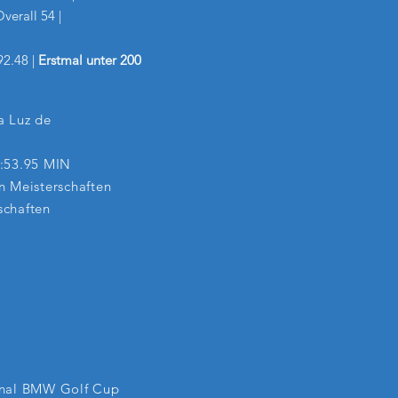
Overall 54 |
92.48 |
Erstmal unter 200
a Luz de
6:53.95 MIN
n Meisterschaften
schaften
rfinal BMW Golf Cup