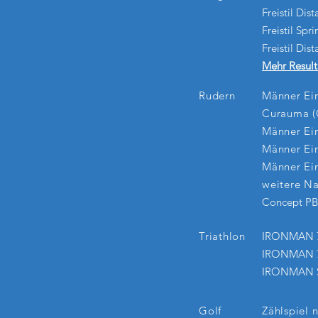
Freistil Dis
Freistil Spr
Freistil Dis
Mehr Result
Rudern
​Männer Ei
Curauma
(
Männer Ei
Männer Ein
Männer Ein
weitere Na
Concept PB
Triathlon
IRONMAN 70
IRONMAN 70
IRONMAN SW
Golf
Zählspiel 