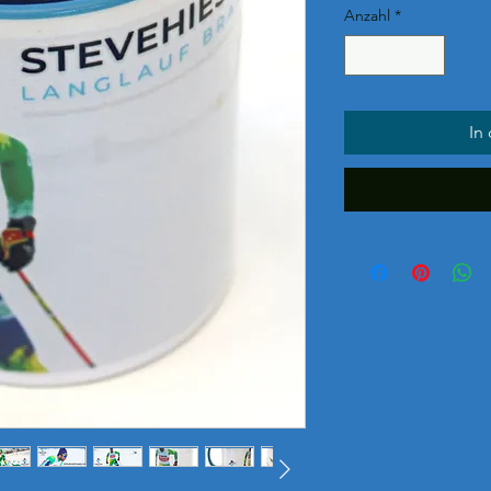
Anzahl
*
In