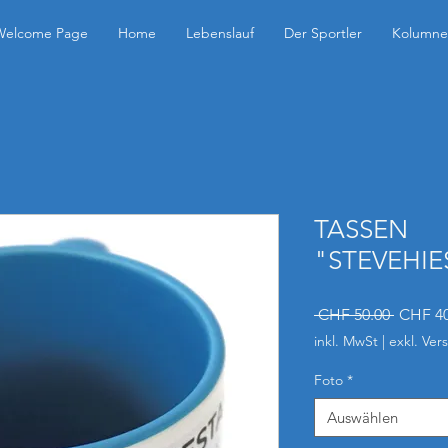
Welcome Page
Home
Lebenslauf
Der Sportler
Kolumne
TASSEN
"STEVEHI
Standar
 CHF 50.00 
CHF 40
inkl. MwSt
|
exkl. Ver
Foto
*
Auswählen